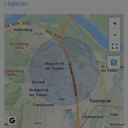
Lageplan
+
−
Tiles ©
basemap.at