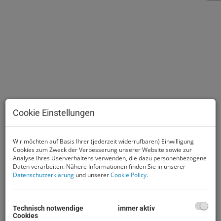
Cookie Einstellungen
Beschreibung
Wir möchten auf Basis Ihrer (jederzeit widerrufbaren) Einwilligung
Cookies zum Zweck der Verbesserung unserer Website sowie zur
Analyse Ihres Userverhaltens verwenden, die dazu personenbezogene
Daten verarbeiten. Nähere Informationen finden Sie in unserer
Diese Industriefläche im
Datenschutzerklärung
und unserer
Cookie Policy
.
Betriebsgebiet mit
großzügigen 1600 m² bietet
Technisch notwendige
immer aktiv
Cookies