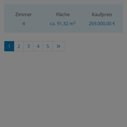
Zimmer
Fläche
Kaufpreis
2
4
ca. 91,32 m
269.000,00 €
1
2
3
4
5
Sie möchten Ihre Immobilie
verkaufen?
Vertrauen Sie der Nr. 1 bei
Einfamilienhäuser!
Wir bieten Ihnen ein
unverbindliches
Beratungsgespräch
an und führen für Sie