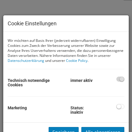
Sie möchten Ihre Immobilie
Cookie Einstellungen
verkaufen und haben
Wir möchten auf Basis Ihrer (jederzeit widerrufbaren) Einwilligung
bereits eine große Anzahl
Cookies zum Zweck der Verbesserung unserer Website sowie zur
Analyse Ihres Userverhaltens verwenden, die dazu personenbezogene
an potenziellen
Daten verarbeiten. Nähere Informationen finden Sie in unserer
Datenschutzerklärung
und unserer
Cookie Policy
.
Interessenten?
Gerade, wenn sich viele für Ihre Immobilie
Technisch notwendige
immer aktiv
Cookies
interessieren, fällt es nicht immer leicht den Überblick
zu behalten:
Wer stellt das beste Angebot, kommt
Marketing
Status:
inaktiv
vielleicht noch ein Besseres?
Welcher Interessent will und kann auch
wirklich kaufen? Oder werde ich von