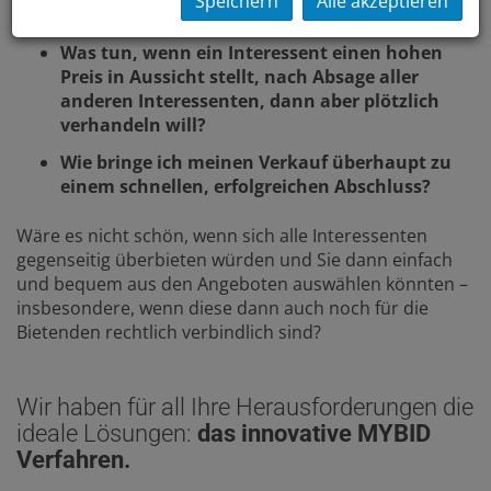
Speichern
Alle akzeptieren
manchen nur hingehalten?
Was tun, wenn ein Interessent einen hohen
Preis in Aussicht stellt, nach Absage aller
anderen Interessenten, dann aber plötzlich
verhandeln will?
Wie bringe ich meinen Verkauf überhaupt zu
einem schnellen, erfolgreichen Abschluss?
Wäre es nicht schön, wenn sich alle Interessenten
gegenseitig überbieten würden und Sie dann einfach
und bequem aus den Angeboten auswählen könnten –
insbesondere, wenn diese dann auch noch für die
Bietenden rechtlich verbindlich sind?
Wir haben für all Ihre Herausforderungen die
ideale Lösungen:
das innovative MYBID
Verfahren.