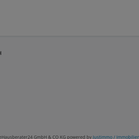
H
ieHausberater24 GmbH & CO KG powered by
Justimmo / Immobilie