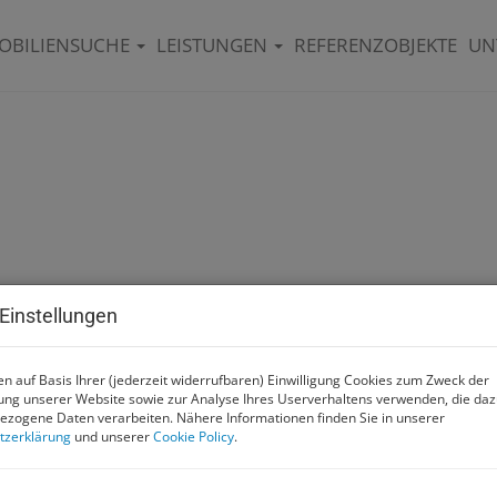
OBILIENSUCHE
LEISTUNGEN
REFERENZOBJEKTE
UN
Einstellungen
n auf Basis Ihrer (jederzeit widerrufbaren) Einwilligung Cookies zum Zweck der
ng unserer Website sowie zur Analyse Ihres Userverhaltens verwenden, die da
zogene Daten verarbeiten. Nähere Informationen finden Sie in unserer
tzerklärung
und unserer
Cookie Policy
.