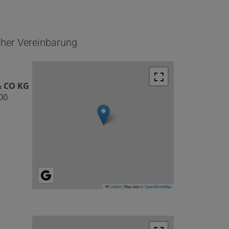
cher Vereinbarung
& CO KG
00
Leaflet
|
Map data ©
OpenStreetMap