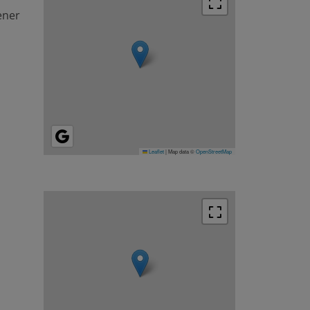
ener
Leaflet
|
Map data ©
OpenStreetMap