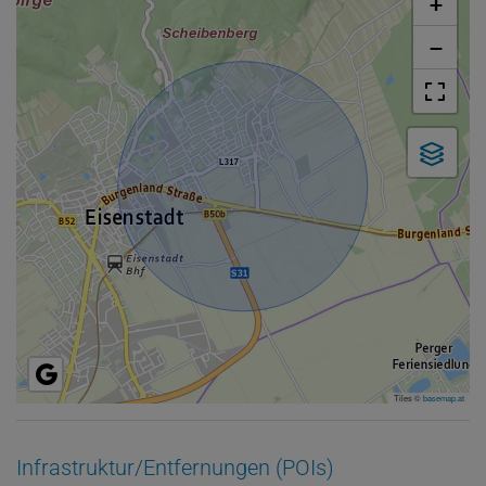
+
−
Tiles ©
basemap.at
Infrastruktur/Entfernungen (POIs)