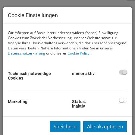
Cookie Einstellungen
Wir möchten auf Basis Ihrer (jederzeit widerrufbaren) Einwilligung
Cookies zum Zweck der Verbesserung unserer Website sowie zur
Analyse Ihres Userverhaltens verwenden, die dazu personenbezogene
Daten verarbeiten. Nähere Informationen finden Sie in unserer
Datenschutzerklärung
und unserer
Cookie Policy
.
Technisch notwendige
immer aktiv
Beschreibung
Cookies
Hier finden Sie eine moderne 3-
Zimmer Wohlfühlwohnung. Sie befindet sich im ersten
Marketing
Status:
Stock (ohne Lift) und verfügt über nachstehende
inaktiv
Räumlichkeiten: 2 Schlafzimmer, offener
Wohnküchenbereich, Küche möbliert, Badezimmer mit
Fenster Dusche und Badewanne, eine Toilette,
Speichern
Alle akzeptieren
Vorraum, Abstellraum, Balkon (21,26m²). Zudem