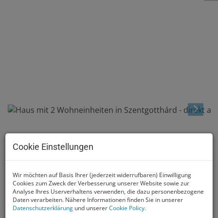
Beschreibung
Cookie Einstellungen
Haus mit 2 Wohneinheiten in
Wir möchten auf Basis Ihrer (jederzeit widerrufbaren) Einwilligung
Cookies zum Zweck der Verbesserung unserer Website sowie zur
Szentgotthárd - direkt an der
Analyse Ihres Userverhaltens verwenden, die dazu personenbezogene
österreichischen Grenze
Daten verarbeiten. Nähere Informationen finden Sie in unserer
Datenschutzerklärung
und unserer
Cookie Policy
.