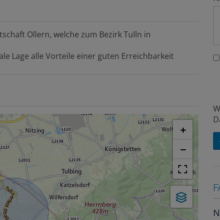
schaft Ollern, welche zum Bezirk Tulln in
le Lage alle Vorteile einer guten Erreichbarkeit
W
D
+
−
F
N