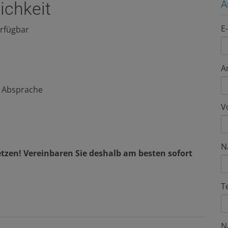
A
ichkeit
E
erfügbar
A
h Absprache
V
N
tzen! Vereinbaren Sie deshalb am besten sofort
T
N