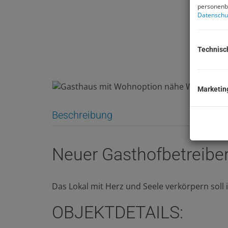
personenbe
Datenschu
Technisc
Marketin
Beschreibung
Neuer Gasthofbetrei
Das Lokal mit Herz und Seele verkörpern soll
OBJEKTDETAILS: