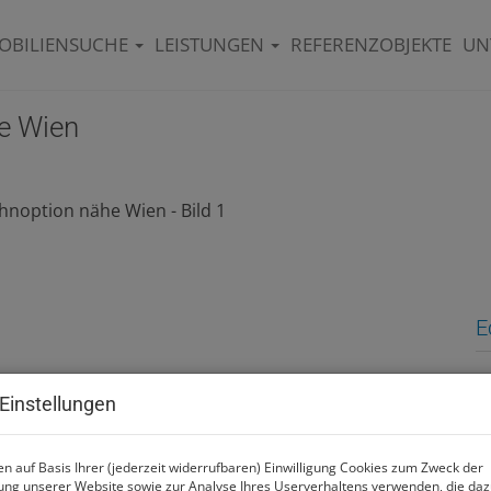
OBILIENSUCHE
LEISTUNGEN
REFERENZOBJEKTE
UN
e Wien
E
M
Einstellungen
F
n auf Basis Ihrer (jederzeit widerrufbaren) Einwilligung Cookies zum Zweck der
P
ng unserer Website sowie zur Analyse Ihres Userverhaltens verwenden, die da