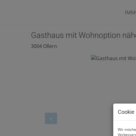
IMM
Gasthaus mit Wohnoption näh
3004 Ollern
Cookie 
Wir möchte
Verbesseru