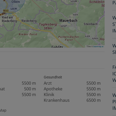
P
W
S
I
W
Tiles ©
basemap.at
S
F
I
Gesundheit
W
5500 m
Arzt
5500 m
mat
500 m
Apotheke
5500 m
5500 m
Klinik
5500 m
W
Krankenhaus
6500 m
P
I
tMap