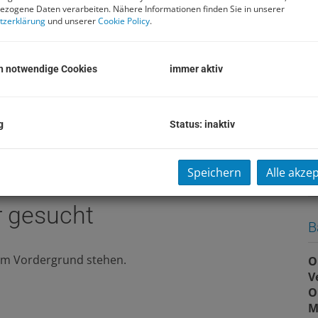
zogene Daten verarbeiten. Nähere Informationen finden Sie in unserer
tzerklärung
und unserer
Cookie Policy
.
G
M
B
h notwendige Cookies
immer aktiv
U
m
(e
g
Status: inaktiv
P
Speichern
Alle akze
U
ber gesucht
B
 im Vordergrund stehen.
O
V
O
M