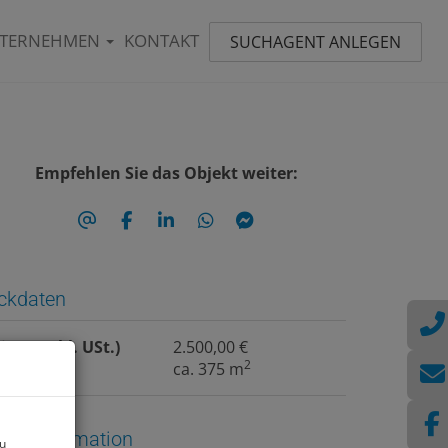
TERNEHMEN
KONTAKT
SUCHAGENT ANLEGEN
Empfehlen Sie das Objekt weiter:
ckdaten
iete (exkl. USt.)
2.500,00 €
2
läche
ca. 375 m
reisinformation
zu