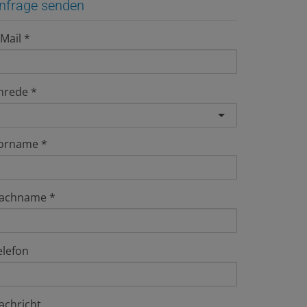
nfrage senden
-Mail
nrede
orname
achname
elefon
achricht