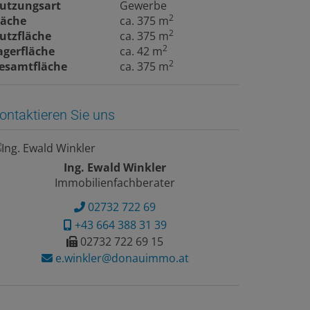
utzungsart
Gewerbe
2
läche
ca. 375 m
2
utzfläche
ca. 375 m
2
agerfläche
ca. 42 m
2
esamtfläche
ca. 375 m
ontaktieren Sie uns
Ing. Ewald Winkler
Immobilienfachberater
02732 722 69
+43 664 388 31 39
02732 722 69 15
e.winkler@donauimmo.at