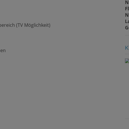
N
F
N
L
ereich (TV Möglichkeit)
G
K
den