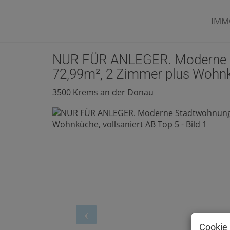
IMM
NUR FÜR ANLEGER. Moderne S
72,99m², 2 Zimmer plus Wohnkü
3500 Krems an der Donau
Cookie 