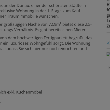
H
 an der Donau, einer der schönsten Städte in
f
 exklusive Wohnung in der 1. Etage zum Kauf
g
n einer Traumimmobilie wünschen.
L
r großzügigen Fläche von 72.9m² bietet diese 2,5-
Z
ungs-Verhältnis. Es gibt bereits einen Mieter.
von dem hochwertigen Fertigparkett begrüßt, das
K
r ein luxuriöses Wohngefühl sorgt. Die Wohnung
z, sodass Sie sich hier nur noch einrichten und
T
ich exkl. Küchenmöbel
h