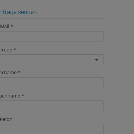
nfrage senden
-Mail
nrede
orname
achname
elefon