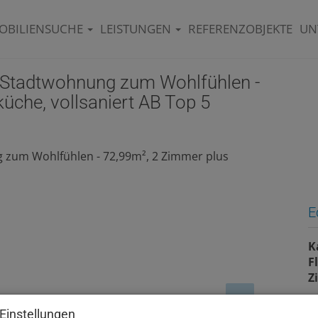
OBILIENSUCHE
LEISTUNGEN
REFERENZOBJEKTE
UN
tadtwohnung zum Wohlfühlen -
che, vollsaniert AB Top 5
E
K
F
Z
Einstellungen