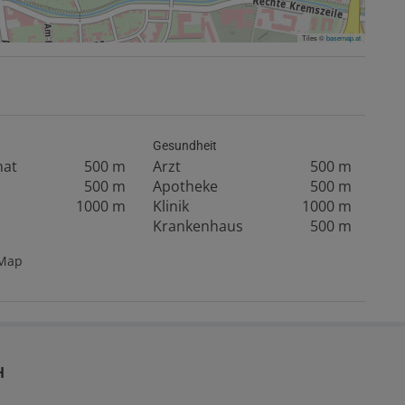
Tiles ©
basemap.at
Gesundheit
mat
500 m
Arzt
500 m
500 m
Apotheke
500 m
1000 m
Klinik
1000 m
Krankenhaus
500 m
tMap
H