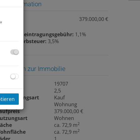
reisinformation
aufpreis:
379.000,00 €
zu
rundbucheintragungsgebühr:
1,1%
runderwerbsteuer:
3,5%
asisdaten zur Immobilie
bjektnr.
19707
immer
2,5
ermarktungsart
Kauf
ptieren
bjektart
Wohnung
aufpreis
379.000,00 €
utzungsart
Wohnen
2
läche
ca. 72,9 m
2
ohnfläche
ca. 72,9 m
äder
1