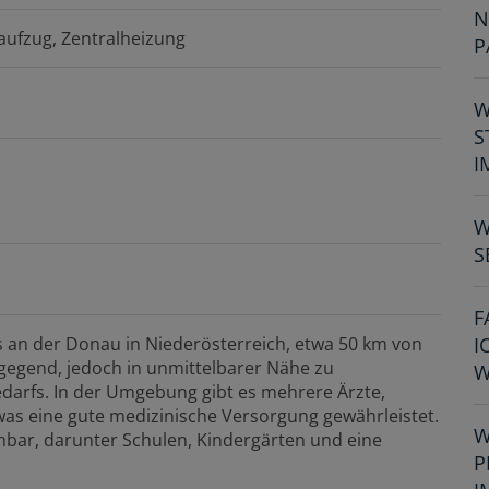
N
aufzug
Zentralheizung
P
W
S
I
W
S
F
s an der Donau in Niederösterreich, etwa 50 km von
I
ngegend, jedoch in unmittelbarer Nähe zu
W
darfs. In der Umgebung gibt es mehrere Ärzte,
was eine gute medizinische Versorgung gewährleistet.
W
chbar, darunter Schulen, Kindergärten und eine
P