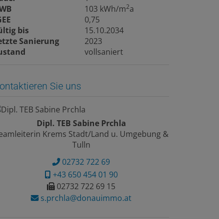
2
WB
103 kWh/m
a
GEE
0,75
ültig bis
15.10.2034
etzte Sanierung
2023
ustand
vollsaniert
ontaktieren Sie uns
Dipl. TEB Sabine Prchla
eamleiterin Krems Stadt/Land u. Umgebung &
Tulln
02732 722 69
+43 650 454 01 90
02732 722 69 15
s.prchla@donauimmo.at