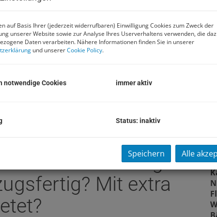
P
n auf Basis Ihrer (jederzeit widerrufbaren) Einwilligung Cookies zum Zweck der
K
ng unserer Website sowie zur Analyse Ihres Userverhaltens verwenden, die da
zogene Daten verarbeiten. Nähere Informationen finden Sie in unserer
tzerklärung
und unserer
Cookie Policy
.
G
G
h notwendige Cookies
immer aktiv
B
g
Status: inaktiv
O
Z
V
Speichern
Alle akze
,5-Zimmer-Wohnung?
O
K
zugsfertig? Mit extra
N
F
etet?
W
B