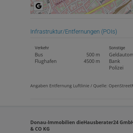
Infrastruktur/Entfernungen (POIs)
Verkehr
Sonstige
Bus
500 m
Geldauto
Flughafen
4500 m
Bank
Polizei
Angaben Entfernung Luftlinie / Quelle: OpenStree
Donau-Immobilien dieHausberater24 Gmb
& CO KG