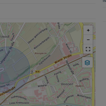
I
+
−