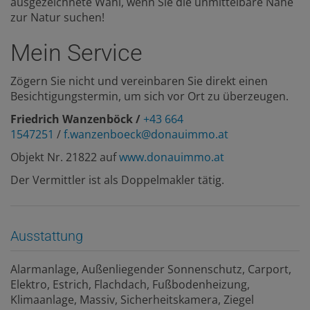
ausgezeichnete Wahl, wenn Sie die unmittelbare Nähe
zur Natur suchen!
Mein Service
Zögern Sie nicht und vereinbaren Sie direkt einen
Besichtigungstermin, um sich vor Ort zu überzeugen.
Friedrich Wanzenböck /
+43 664
1547251
/
f.wanzenboeck@donauimmo.at
Objekt Nr. 21822 auf
www.donauimmo.at
Der Vermittler ist als Doppelmakler tätig.
Ausstattung
Alarmanlage
Außenliegender Sonnenschutz
Carport
Elektro
Estrich
Flachdach
Fußbodenheizung
Klimaanlage
Massiv
Sicherheitskamera
Ziegel