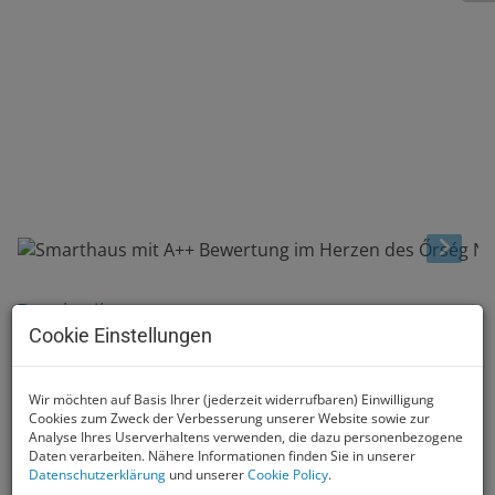
Beschreibung
Cookie Einstellungen
Smarthaus mit A++ Bewertung im
Wir möchten auf Basis Ihrer (jederzeit widerrufbaren) Einwilligung
Herzen des Őrség Nationalparks
Cookies zum Zweck der Verbesserung unserer Website sowie zur
Analyse Ihres Userverhaltens verwenden, die dazu personenbezogene
mit eigenem Wald
Daten verarbeiten. Nähere Informationen finden Sie in unserer
Datenschutzerklärung
und unserer
Cookie Policy
.