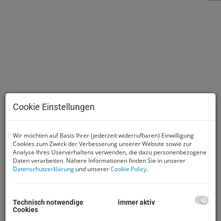
Cookie Einstellungen
Wir möchten auf Basis Ihrer (jederzeit widerrufbaren) Einwilligung
Beschreibung
Cookies zum Zweck der Verbesserung unserer Website sowie zur
Analyse Ihres Userverhaltens verwenden, die dazu personenbezogene
Daten verarbeiten. Nähere Informationen finden Sie in unserer
Datenschutzerklärung
und unserer
Cookie Policy
.
9970 Szentgotthárd Großes
Geschäftslokal zu kaufen nur 3
Min. vom Zentrum
Technisch notwendige
immer aktiv
Cookies