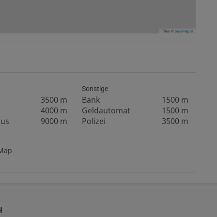
Tiles ©
basemap.at
Sonstige
3500 m
Bank
1500 m
4000 m
Geldautomat
1500 m
aus
9000 m
Polizei
3500 m
tMap
H