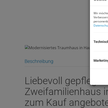
Wir möchte
Verbesseru
personenbe
Datenschu
Technisc
Beschreibung
Marketin
Liebevoll gepflegte
Zweifamilienhaus i
zum Kauf angebot