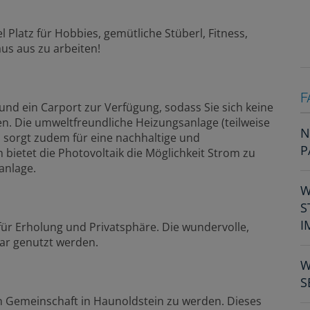
el Platz für Hobbies, gemütliche Stüberl, Fitness,
us aus zu arbeiten!
F
und ein Carport zur Verfügung, sodass Sie sich keine
. Die umweltfreundliche Heizungsanlage (teilweise
N
 sorgt zudem für eine nachhaltige und
P
bietet die Photovoltaik die Möglichkeit Strom zu
ranlage.
W
S
I
für Erholung und Privatsphäre. Die wundervolle,
bar genutzt werden.
W
S
en Gemeinschaft in Haunoldstein zu werden. Dieses