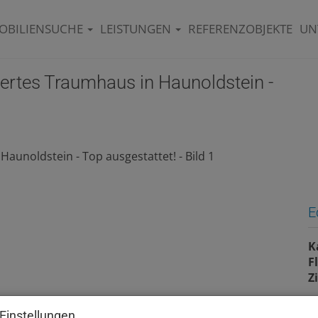
OBILIENSUCHE
LEISTUNGEN
REFERENZOBJEKTE
UN
iertes Traumhaus in Haunoldstein -
E
K
F
Z
Einstellungen