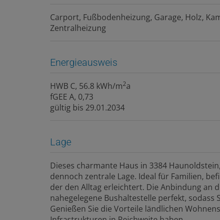
Carport
Fußbodenheizung
Garage
Holz
Kam
Zentralheizung
Energieausweis
2
HWB
C, 56.8 kWh/m
a
fGEE
A, 0,73
gültig bis
29.01.2034
Lage
Dieses charmante Haus in 3384 Haunoldstein, 
dennoch zentrale Lage. Ideal für Familien, bef
der den Alltag erleichtert. Die Anbindung an 
nahegelegene Bushaltestelle perfekt, sodas
Genießen Sie die Vorteile ländlichen Wohnens,
Infrastrukturen in Reichweite haben.