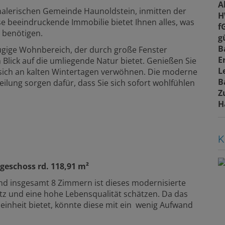
A
alerischen Gemeinde Haunoldstein, inmitten der
H
se beeindruckende Immobilie bietet Ihnen alles, was
f
n benötigen.
g
B
zügige Wohnbereich, der durch große Fenster
E
n Blick auf die umliegende Natur bietet. Genießen Sie
L
sich an kalten Wintertagen verwöhnen. Die moderne
B
lung sorgen dafür, dass Sie sich sofort wohlfühlen
Z
H
K
rgeschoss rd. 118,91 m²
und insgesamt 8 Zimmern ist dieses modernisierte
latz und eine hohe Lebensqualität schätzen. Da das
nheit bietet, könnte diese mit ein wenig Aufwand