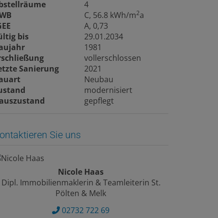
bstellräume
4
2
WB
C, 56.8 kWh/m
a
GEE
A, 0,73
ültig bis
29.01.2034
aujahr
1981
rschließung
vollerschlossen
etzte Sanierung
2021
auart
Neubau
ustand
modernisiert
auszustand
gepflegt
ontaktieren Sie uns
Nicole Haas
Dipl. Immobilienmaklerin & Teamleiterin St.
Pölten & Melk
02732 722 69