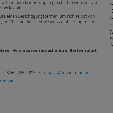
er Ort, an dem Erinnerungen geschaffen werden. Die
F
 perfekt ab!
I
ute einen Besichtigungstermin, um sich selbst von
W
gen Charme dieses Anwesens zu überzeugen. Ihr
W
P
I
tzen ! Vereinbaren Sie deshalb am Besten sofort
/ +43 664 255 0 223 /
n.haas@donauimmo.at
immo.at