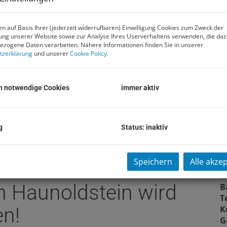
B
n auf Basis Ihrer (jederzeit widerrufbaren) Einwilligung Cookies zum Zweck der
O
ng unserer Website sowie zur Analyse Ihres Userverhaltens verwenden, die da
Z
zogene Daten verarbeiten. Nähere Informationen finden Sie in unserer
V
tzerklärung
und unserer
Cookie Policy
.
O
K
N
h notwendige Cookies
immer aktiv
F
W
g
Status: inaktiv
G
K
G
Speichern
Alle akze
s Ein- bzw.
B
W
n Haunoldstein wird
B
T
en!
K
G