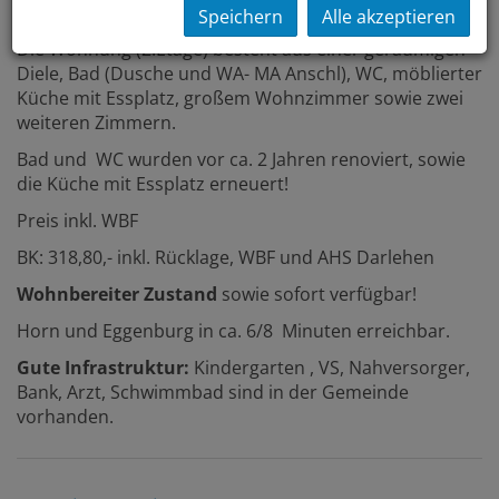
fußwegig erreichbar)
Speichern
Alle akzeptieren
Die Wohnung (2.Etage) besteht aus einer geräumigen
Diele, Bad (Dusche und WA- MA Anschl), WC, möblierter
Küche mit Essplatz, großem Wohnzimmer sowie zwei
weiteren Zimmern.
Bad und WC wurden vor ca. 2 Jahren renoviert, sowie
die Küche mit Essplatz erneuert!
Preis inkl. WBF
BK: 318,80,- inkl. Rücklage, WBF und AHS Darlehen
Wohnbereiter Zustand
sowie sofort verfügbar!
Horn und Eggenburg in ca. 6/8 Minuten erreichbar.
Gute Infrastruktur:
Kindergarten , VS, Nahversorger,
Bank, Arzt, Schwimmbad sind in der Gemeinde
vorhanden.