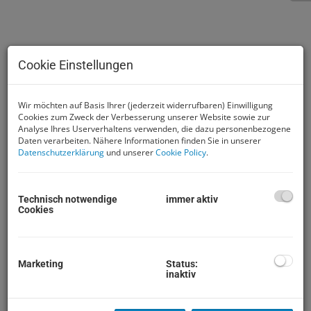
Cookie Einstellungen
Wir möchten auf Basis Ihrer (jederzeit widerrufbaren) Einwilligung
Cookies zum Zweck der Verbesserung unserer Website sowie zur
Analyse Ihres Userverhaltens verwenden, die dazu personenbezogene
Daten verarbeiten. Nähere Informationen finden Sie in unserer
3751 Waldviertel, Wohnungsverkauf
Datenschutzerklärung
und unserer
Cookie Policy
.
Technisch notwendige
immer aktiv
Cookies
Beschreibung
Renovierte Eigentumswohnung mit sonniger,
Marketing
Status:
inaktiv
südseitiger Loggia.
Gute Pendlereignung
(Bahnhof Sigmundsherberg