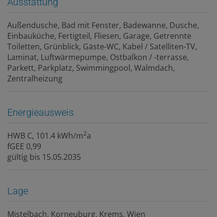
Ausstattung
Außendusche
Bad mit Fenster
Badewanne
Dusche
Einbauküche
Fertigteil
Fliesen
Garage
Getrennte
Toiletten
Grünblick
Gäste-WC
Kabel / Satelliten-TV
Laminat
Luftwärmepumpe
Ostbalkon / -terrasse
Parkett
Parkplatz
Swimmingpool
Walmdach
Zentralheizung
Energieausweis
2
HWB
C, 101.4 kWh/m
a
fGEE
0,99
gültig bis
15.05.2035
Lage
Mistelbach, Korneuburg, Krems, Wien