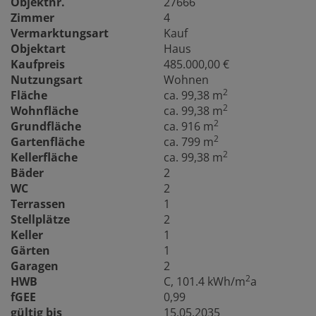
Objektnr.
27666
Zimmer
4
Vermarktungsart
Kauf
Objektart
Haus
Kaufpreis
485.000,00 €
Nutzungsart
Wohnen
2
Fläche
ca. 99,38 m
2
Wohnfläche
ca. 99,38 m
2
Grundfläche
ca. 916 m
2
Gartenfläche
ca. 799 m
2
Kellerfläche
ca. 99,38 m
Bäder
2
WC
2
Terrassen
1
Stellplätze
2
Keller
1
Gärten
1
Garagen
2
2
HWB
C, 101.4 kWh/m
a
fGEE
0,99
gültig bis
15.05.2035