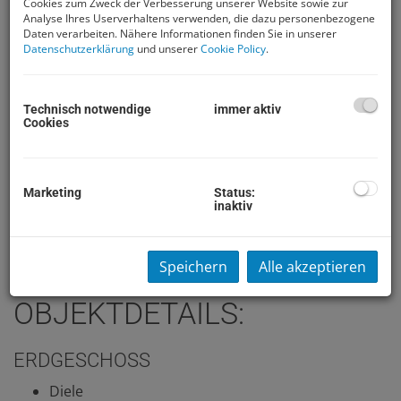
Cookies zum Zweck der Verbesserung unserer Website sowie zur
möglich.
Analyse Ihres Userverhaltens verwenden, die dazu personenbezogene
Daten verarbeiten. Nähere Informationen finden Sie in unserer
Dieses
moderne Holzmassivhaus
vereint nachhaltige
Datenschutzerklärung
und unserer
Cookie Policy
.
Bauweise mit zeitgemäßem Wohnkomfort. Der Neubau
überzeugt durch klare Architektur, ein gesundes
Raumklima und durchdachte Grundrisse. In ruhiger,
Technisch notwendige
immer aktiv
naturnaher Lage von Dreistetten genießen Sie hohe
Cookies
Lebensqualität, Privatsphäre und Wohnen im Einklang
mit der Natur.
Das
Baurecht
ermöglicht die Nutzung des
Marketing
Status:
inaktiv
Grundstücks über einen langfristig gesicherten
Zeitraum bei klar kalkulierbaren Baurechtszinsen und
bietet damit eine wirtschaftlich interessante Alternative
Speichern
Alle akzeptieren
zum klassischen Grundstückskauf.
OBJEKTDETAILS:
ERDGESCHOSS
Diele