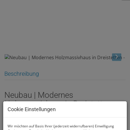
Beschreibung
Neubau | Modernes
Holzmassivhaus in Dreistetten
Cookie Einstellungen
Neubauprojekt auf Baurechtsgrund
–
Vertragsabschluss direkt mit dem Bauträger,
Wir möchten auf Basis Ihrer (jederzeit widerrufbaren) Einwilligung
individuelle Anpassungen in der Planungsphase