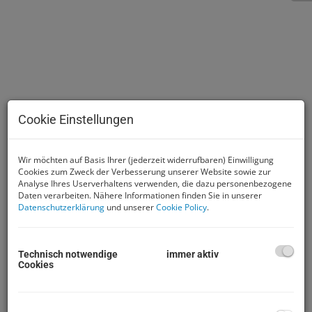
Cookie Einstellungen
Wir möchten auf Basis Ihrer (jederzeit widerrufbaren) Einwilligung
Cookies zum Zweck der Verbesserung unserer Website sowie zur
Analyse Ihres Userverhaltens verwenden, die dazu personenbezogene
Beschreibung
Daten verarbeiten. Nähere Informationen finden Sie in unserer
Datenschutzerklärung
und unserer
Cookie Policy
.
BEREITS RESERVIERT!!!
Technisch notwendige
immer aktiv
Cookies
Dieses 1980 erbaute