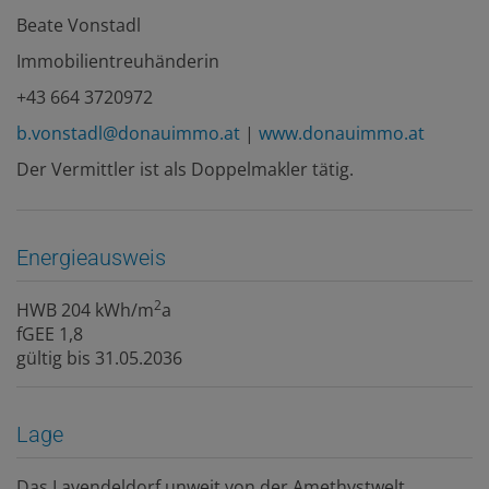
Beate Vonstadl
Immobilientreuhänderin
+43 664 3720972
b.vonstadl@donauimmo.at
|
www.donauimmo.at
Der Vermittler ist als Doppelmakler tätig.
Energieausweis
2
HWB
204 kWh/m
a
fGEE
1,8
gültig bis
31.05.2036
Lage
Das Lavendeldorf unweit von der Amethystwelt