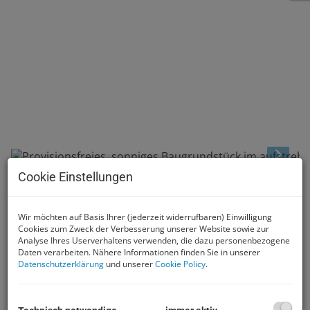
Cookie Einstellungen
Beschreibung
Wir möchten auf Basis Ihrer (jederzeit widerrufbaren) Einwilligung
Cookies zum Zweck der Verbesserung unserer Website sowie zur
Provisionsfreies, sonniges
Analyse Ihres Userverhaltens verwenden, die dazu personenbezogene
Daten verarbeiten. Nähere Informationen finden Sie in unserer
Baugrundstück im aufstrebenden
Datenschutzerklärung
und unserer
Cookie Policy
.
Groß St. Florian