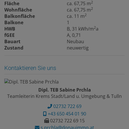
2
Fläche
ca. 67,75 m
2
Wohnfläche
ca. 67,75 m
2
Balkonfläche
ca. 11 m
Balkone
1
2
HWB
B, 31 kWh/m
a
fGEE
A, 0,71
Bauart
Neubau
Zustand
neuwertig
Kontaktieren Sie uns
Dipl. TEB Sabine Prchla
Teamleiterin Krems Stadt/Land u. Umgebung & Tulln
02732 722 69
+43 650 454 01 90
02732 722 69 15
s.prchla@donauimmo.at