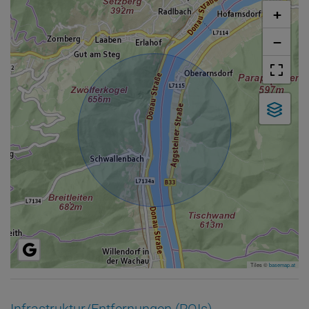
+
−
Tiles ©
basemap.at
Infrastruktur/Entfernungen (POIs)