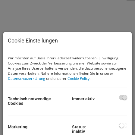
Cookie Einstellungen
Wir möchten auf Basis Ihrer (jederzeit widerrufbaren) Einwilligung
Cookies zum Zweck der Verbesserung unserer Website sowie zur
Analyse Ihres Userverhaltens verwenden, die dazu personenbezogene
Daten verarbeiten. Nähere Informationen finden Sie in unserer
Datenschutzerklärung
und unserer
Cookie Policy
.
Beschreibung
Diese helle und sehr freundliche Mietwohnung ist ab
Technisch notwendige
immer aktiv
Cookies
Mai 2019 zu haben.
Die Wohnung besteht aus 3 Zimmern, Vorraum, Bad
mit Dusche (möbliert), WC,
Marketing
Status:
inaktiv
Abstellraum, Küche (möbliert), Loggia und einem