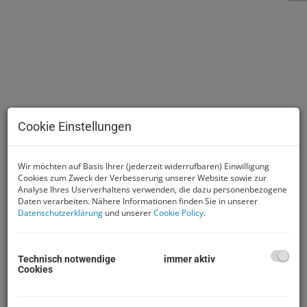
Cookie Einstellungen
Wir möchten auf Basis Ihrer (jederzeit widerrufbaren) Einwilligung
Cookies zum Zweck der Verbesserung unserer Website sowie zur
Analyse Ihres Userverhaltens verwenden, die dazu personenbezogene
Daten verarbeiten. Nähere Informationen finden Sie in unserer
Beschreibung
Datenschutzerklärung
und unserer
Cookie Policy
.
Dieses Anwesen besticht durch sein großes
Grundstück von 5.590 m² und dem sensationellen
Technisch notwendige
immer aktiv
Cookies
und einmaligen Ausblick vom Dachboden.
Die Fläche
besteht aus 4.071 m² Bauland/Wohngebiet und
1.519m² Grünland/Forst.