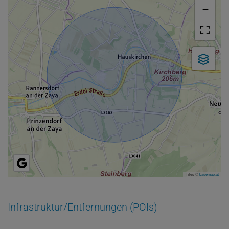
−
Tiles ©
basemap.at
Infrastruktur/Entfernungen (POIs)