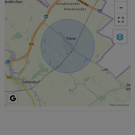
−
Tiles ©
basemap.at