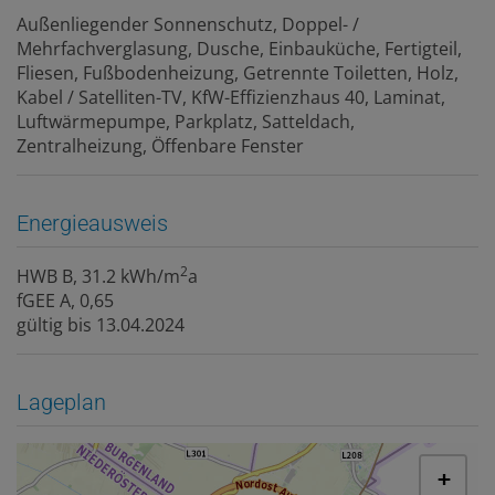
Außenliegender Sonnenschutz
Doppel- /
Mehrfachverglasung
Dusche
Einbauküche
Fertigteil
Fliesen
Fußbodenheizung
Getrennte Toiletten
Holz
Kabel / Satelliten-TV
KfW-Effizienzhaus 40
Laminat
Luftwärmepumpe
Parkplatz
Satteldach
Zentralheizung
Öffenbare Fenster
Energieausweis
2
HWB
B, 31.2 kWh/m
a
fGEE
A, 0,65
gültig bis
13.04.2024
Lageplan
+