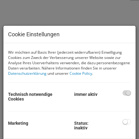
Cookie Einstellungen
Wir möchten auf Basis Ihrer (jederzeit widerrufbaren) Einwilligung
Cookies zum Zweck der Verbesserung unserer Website sowie zur
Analyse Ihres Userverhaltens verwenden, die dazu personenbezogene
Daten verarbeiten. Nähere Informationen finden Sie in unserer
Datenschutzerklärung
und unserer
Cookie Policy
.
Beschreibung
Liebe Kunden,
Technisch notwendige
immer aktiv
Cookies
nach derzeitigem Informationsstand dürfen keine
Kundentermine durchgeführt werden.
Aus Rücksichtnahme auf unsere Mitarbeiter und
Marketing
Status:
Kunden nehmen wir die Situation sehr ernst
inaktiv
und stellen Besichtigungstermine gänzlich ein. Bei