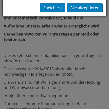
Interesse an einer Vorort-Besichtigung
Speichern
Alle akzeptieren
schreiben Sie uns eine Anfrage. Sie werden gelistet
und automatisch kontaktiert, sobald die
Aufnahme unserer Arbeit wieder ermöglicht wird.
Gerne beantworten wir Ihre Fragen per Mail oder
telefonisch.
Dieses sehr schöne Einfamilienhaus, in guter Lage, ist
ab sofort zu kaufen.
Das Haus wurde 2014/2015 als qualitativ sehr
hochwertiger Holzriegelbau errichtet.
Die Wände sind mit Wolle gedämmt und die Heizung
und Warmwasseraufbereitung
erfolgt über eine Luftwärmepumpe.
Durch die sehr gute Raumaufteilung, bietet diese
Liegenschaft auch für eine