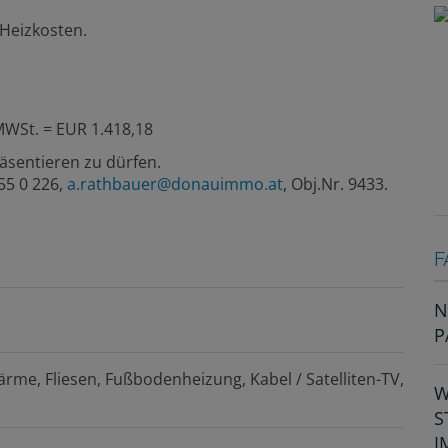
 Heizkosten.
MWSt. = EUR 1.418,18
äsentieren zu dürfen.
55 0 226,
a.rathbauer@donauimmo.at
, Obj.Nr. 9433.
F
N
P
ärme
Fliesen
Fußbodenheizung
Kabel / Satelliten-TV
W
S
I