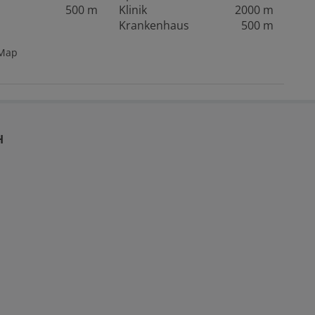
500 m
Klinik
2000 m
Krankenhaus
500 m
tMap
H