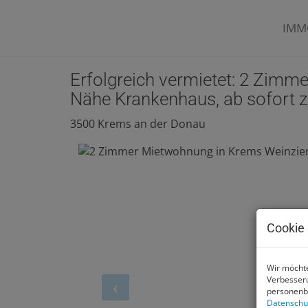
IMM
Erfolgreich vermietet: 2 Zimm
Nähe Krankenhaus, ab sofort 
3500 Krems an der Donau
Cookie 
Wir möchte
Verbesseru
personenbe
Datenschu