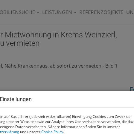
OBILIENSUCHE
LEISTUNGEN
REFERENZOBJEKTE
UN
er Mietwohnung in Krems Weinzierl,
zu vermieten
E
Einstellungen
M
F
Z
n auf Basis Ihrer (jederzeit widerrufbaren) Einwilligung Cookies zum Zweck der
ng unserer Website sowie zur Analyse Ihres Userverhaltens verwenden, die da
zogene Daten verarbeiten. Nähere Informationen finden Sie in unserer
tzerklärung
und unserer
Cookie Policy
.