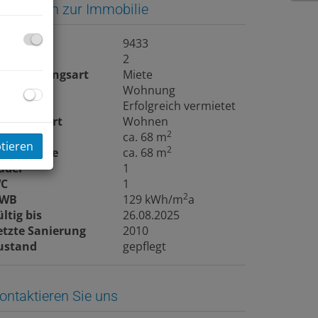
asisdaten zur Immobilie
bjektnr.
9433
immer
2
ermarktungsart
Miete
bjektart
Wohnung
iete
Erfolgreich vermietet
utzungsart
Wohnen
2
läche
ca. 68 m
ptieren
2
ohnfläche
ca. 68 m
äder
1
C
1
2
WB
129 kWh/m
a
ültig bis
26.08.2025
etzte Sanierung
2010
ustand
gepflegt
ontaktieren Sie uns