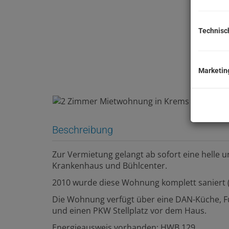
Technisc
Marketin
Beschreibung
Zur Vermietung gelangt ab sofort eine helle
Krankenhaus und Bühlcenter.
2010 wurde diese Wohnung komplett saniert (ne
Die Wohnung verfügt über eine DAN-Küche, 
und einen PKW Stellplatz vor dem Haus.
Energieausweis vorhanden: HWB 129