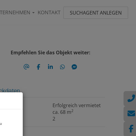
TERNEHMEN
KONTAKT
SUCHAGENT ANLEGEN
Empfehlen Sie das Objekt weiter:
ckdaten
iete
Erfolgreich vermietet
2
läche
ca. 68 m
immer
2
zu