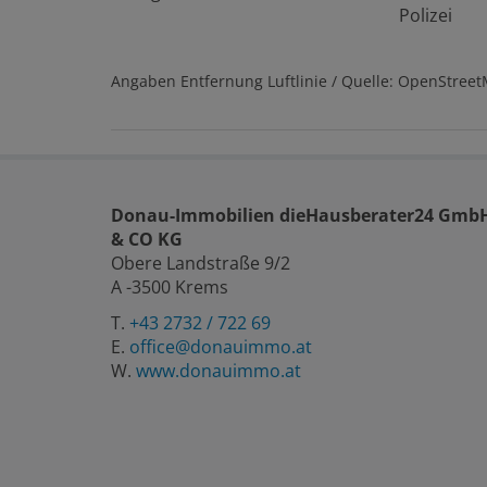
Polizei
Angaben Entfernung Luftlinie / Quelle: OpenStree
Donau-Immobilien dieHausberater24 Gmb
& CO KG
Obere Landstraße 9/2
A -3500 Krems
T.
+43 2732 / 722 69
E.
office@donauimmo.at
W.
www.donauimmo.at