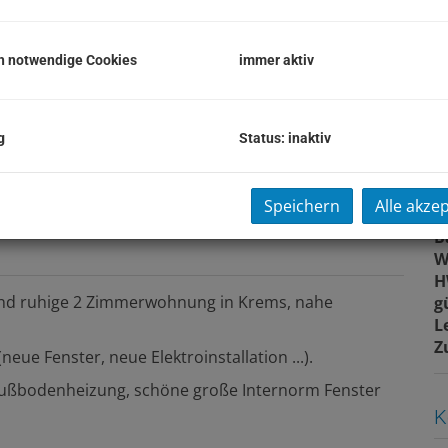
B
O
h notwendige Cookies
immer aktiv
Z
V
O
g
Status: inaktiv
M
N
F
Speichern
Alle akze
W
B
W
H
 und ruhige 2 Zimmerwohnung in Krems, nahe
g
L
Z
ue Fenster, neue Elektroinstallation ...).
Fußbodenheizung, schöne große Internorm Fenster
K