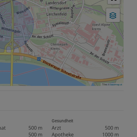
Tiles ©
basemap.at
Gesundheit
mat
500 m
Arzt
500 m
500 m
Apotheke
1000 m