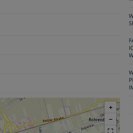
W
S
F
I
W
W
P
I
+
−