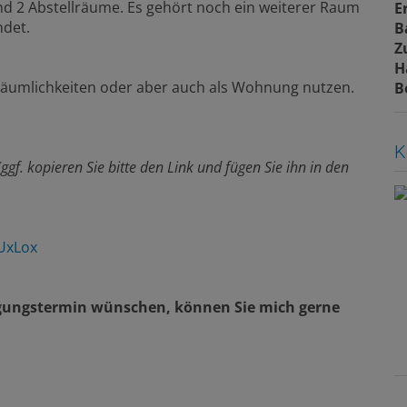
d 2 Abstellräume. Es gehört noch ein weiterer Raum
E
ndet.
B
Z
H
oräumlichkeiten oder aber auch als Wohnung nutzen.
B
K
(ggf. kopieren Sie bitte den Link und fügen Sie ihn in den
UxLox
tigungstermin wünschen, können Sie mich gerne