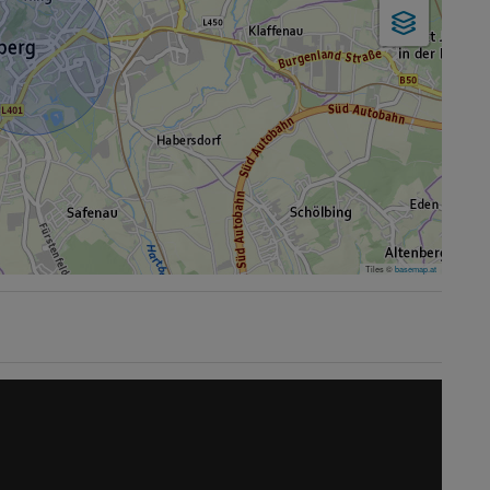
Tiles ©
basemap.at