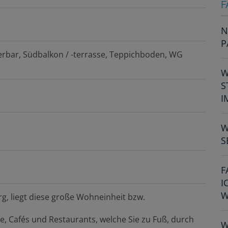
F
N
P
erbar
Südbalkon / -terrasse
Teppichboden
WG
W
S
I
W
S
F
I
W
, liegt diese große Wohneinheit bzw.
te, Cafés und Restaurants, welche Sie zu Fuß, durch
W