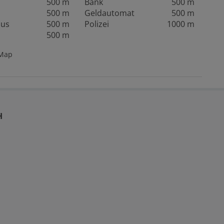
500 m
Bank
500 m
500 m
Geldautomat
500 m
aus
500 m
Polizei
1000 m
500 m
tMap
H