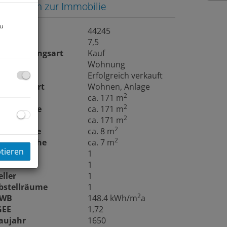
asisdaten zur Immobilie
zu
bjektnr.
44245
immer
7,5
ermarktungsart
Kauf
bjektart
Wohnung
aufpreis
Erfolgreich verkauft
utzungsart
Wohnen
Anlage
2
läche
ca. 171 m
2
ohnfläche
ca. 171 m
2
utzfläche
ca. 171 m
2
ellerfläche
ca. 8 m
2
alkonfläche
ca. 7 m
ptieren
C
1
alkone
1
eller
1
bstellräume
1
2
WB
148.4 kWh/m
a
GEE
1,72
aujahr
1650