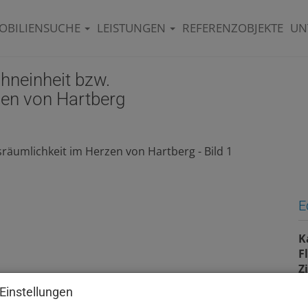
OBILIENSUCHE
LEISTUNGEN
REFERENZOBJEKTE
UN
hneinheit bzw.
zen von Hartberg
E
K
F
Z
Einstellungen