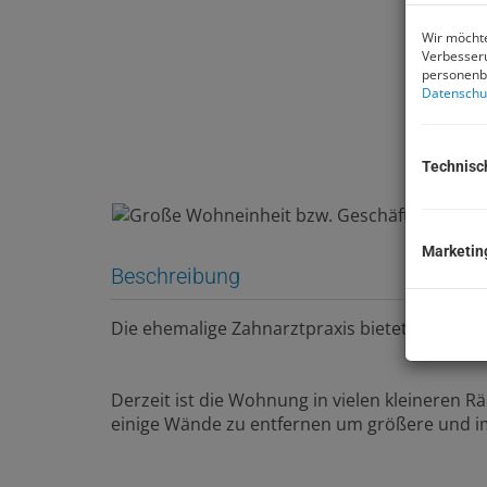
Wir möchte
Verbesseru
personenbe
Datenschu
Technisc
Marketin
Beschreibung
Die ehemalige Zahnarztpraxis bietet viele Mög
Derzeit ist die Wohnung in vielen kleineren Rä
einige Wände zu entfernen um größere und 