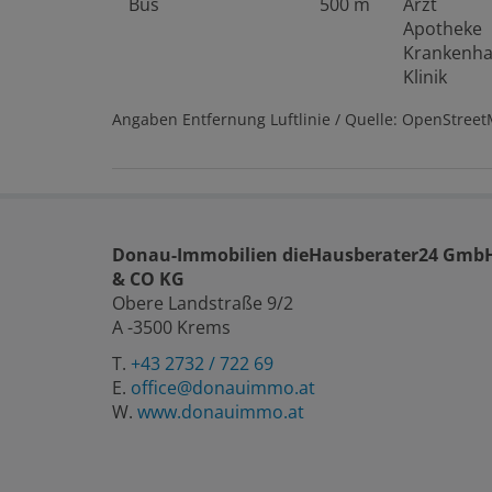
Bus
500 m
Arzt
Apotheke
Krankenh
Klinik
Angaben Entfernung Luftlinie / Quelle: OpenStree
Donau-Immobilien dieHausberater24 Gmb
& CO KG
Obere Landstraße 9/2
A -3500 Krems
T.
+43 2732 / 722 69
E.
office@donauimmo.at
W.
www.donauimmo.at