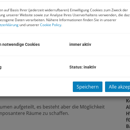
B
n auf Basis Ihrer (jederzeit widerrufbaren) Einwilligung Cookies zum Zweck der
ng unserer Website sowie zur Analyse Ihres Userverhaltens verwenden, die da
O
zogene Daten verarbeiten. Nähere Informationen finden Sie in unserer
Z
tzerklärung
und unserer
Cookie Policy
.
V
O
K
h notwendige Cookies
immer aktiv
N
F
W
g
Status: inaktiv
N
K
B
Speichern
Alle akze
lichkeiten zur individuellen Gestaltung.
W
B
K
umen aufgeteilt, es besteht aber die Möglichkeit
A
imposantere Räume zu schaffen.
H
f
B