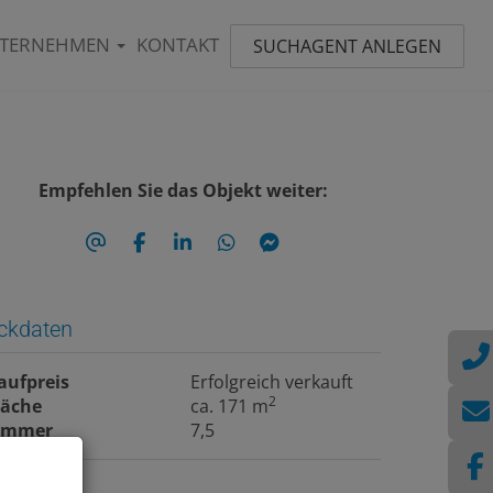
TERNEHMEN
KONTAKT
SUCHAGENT ANLEGEN
Empfehlen Sie das Objekt weiter:
ckdaten
aufpreis
Erfolgreich verkauft
2
läche
ca. 171 m
immer
7,5