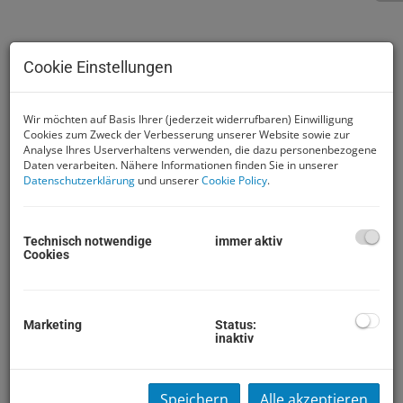
Cookie Einstellungen
Wir möchten auf Basis Ihrer (jederzeit widerrufbaren) Einwilligung
Cookies zum Zweck der Verbesserung unserer Website sowie zur
Analyse Ihres Userverhaltens verwenden, die dazu personenbezogene
Daten verarbeiten. Nähere Informationen finden Sie in unserer
Datenschutzerklärung
und unserer
Cookie Policy
.
Technisch notwendige
immer aktiv
Beschreibung
Cookies
RESERVIERT !
Marketing
Status:
Dieses kleine Einfamilienhaus ist sowohl fürs
inaktiv
Wochenende
als auch als
Hauptwohnsitz
bestens
geeignet. Es befindet sich in
Siedlungslage
von
Grafenwörth, gilt als
hochwassersicher
und verfügt
Speichern
Alle akzeptieren