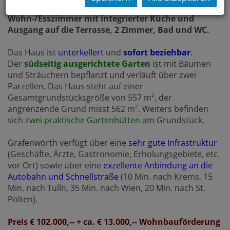
über eine
gute Raumaufteilung:
Wohn-/Esszimmer mit integrierter Küche und
Ausgang auf die Terrasse, 2 Zimmer, Bad und WC.
Das Haus ist
unterkellert
und
sofort beziehbar
.
Der
südseitig ausgerichtete Garten
ist mit Bäumen
und Sträuchern bepflanzt und verläuft über zwei
Parzellen. Das Haus steht auf einer
Gesamtgrundstücksgröße von 557 m², der
angrenzende Grund misst 562 m². Weiters befinden
sich
zwei praktische Gartenhütten
am Grundstück.
Grafenwörth verfügt über eine
sehr gute Infrastruktur
(Geschäfte, Ärzte, Gastronomie, Erholungsgebiete, etc.
vor Ort) sowie über eine
exzellente Anbindung an die
Autobahn und Schnellstraße
(10 Min. nach Krems, 15
Min. nach Tulln, 35 Min. nach Wien, 20 Min. nach St.
Pölten).
Preis € 102.000,-- + ca. € 13.000,-- Wohnbauförderung