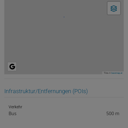
Tiles ©
basemap.at
Infrastruktur/Entfernungen (POIs)
Verkehr
Bus
500 m