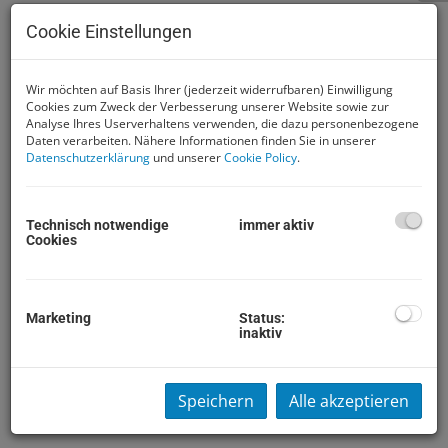
Cookie Einstellungen
Wir möchten auf Basis Ihrer (jederzeit widerrufbaren) Einwilligung
Cookies zum Zweck der Verbesserung unserer Website sowie zur
Analyse Ihres Userverhaltens verwenden, die dazu personenbezogene
Daten verarbeiten. Nähere Informationen finden Sie in unserer
Datenschutzerklärung
und unserer
Cookie Policy
.
Technisch notwendige
immer aktiv
Cookies
Beschreibung
Ruhig gelegene, jedoch zentrumsnahe
Marketing
Status:
Eigentumswohnung in Eggenburg. Gute
inaktiv
Pendlereignung durch die Nähe zum Bahnhof!
Wohnung bestehend aus: Vorraum, Abstellraum, WC,
Bad(Wanne und WA-MA Anschl.) möblierter
Speichern
Alle akzeptieren
Küche, gemütliches