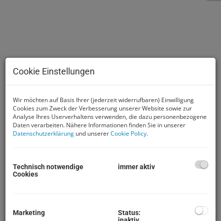
Cookie Einstellungen
Wir möchten auf Basis Ihrer (jederzeit widerrufbaren) Einwilligung
Cookies zum Zweck der Verbesserung unserer Website sowie zur
Analyse Ihres Userverhaltens verwenden, die dazu personenbezogene
Daten verarbeiten. Nähere Informationen finden Sie in unserer
Datenschutzerklärung
und unserer
Cookie Policy
.
Beschreibung
Technisch notwendige
immer aktiv
2405 Bad Deutsch-Altenburg
Cookies
Stellplätze und Lagerplätze auf
asphaltierter Freifläche
Marketing
Status:
inaktiv