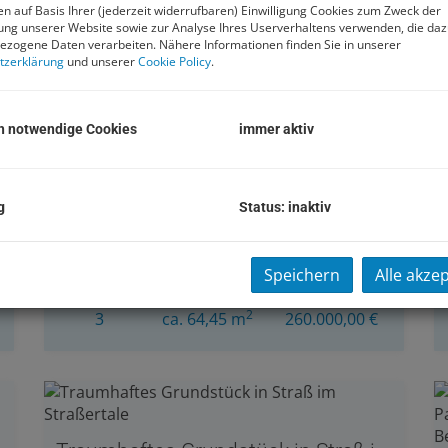
n auf Basis Ihrer (jederzeit widerrufbaren) Einwilligung Cookies zum Zweck der
ng unserer Website sowie zur Analyse Ihres Userverhaltens verwenden, die da
zogene Daten verarbeiten. Nähere Informationen finden Sie in unserer
tzerklärung
und unserer
Cookie Policy
.
h notwendige Cookies
immer aktiv
ck an der Leitha
Erstbezug! Traumhafte, gut gelegene Wohnung mit Garten und Terrasse in Bruck an der Leitha
2460 Bruck an der Leitha
g
Status: inaktiv
Speichern
Alle akze
Zimmer
Fläche
Kaufpreis
2
3
ca. 64,45 m
260.000,00 €