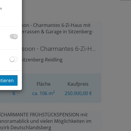
zu
coming soon - Charmantes 6-Zi-Haus mit Garten, 3 Terrassen & Garage in Sitzenberg-Reidling
3454 Sitzenberg-Reidling
ptieren
Zimmer
Fläche
Kaufpreis
2
6
ca. 106 m
250.000,00 €