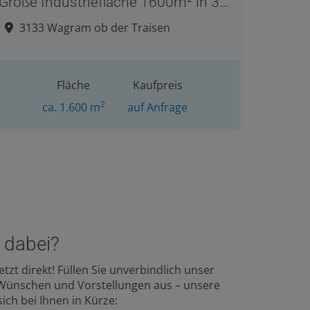
Große Industriefläche 1600m² in 3133 Wagram ob der Traisen – zum Kauf
3133 Wagram ob der Traisen
Fläche
Kaufpreis
2
ca. 1.600 m
auf Anfrage
 dabei?
tzt direkt! Füllen Sie unverbindlich unser
 Wünschen und Vorstellungen aus – unsere
ch bei Ihnen in Kürze: