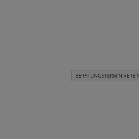
Vertrauen Sie der Nr. 1 be
Einfamilienhäuser!
Wir bieten Ihnen ein
unverbindliches B
und führen für Sie gerne eine
kostenlos
Immobilienbewertung
durch.
BERATUNGSTERMIN VEREI