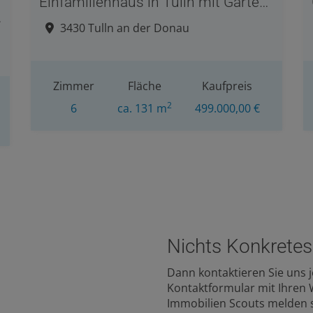
Einfamilienhaus in Tulln mit Garten, Terrasse und Garage
in 2116 Niederleis
3430 Tulln an der Donau
Zimmer
Fläche
Kaufpreis
2
6
ca. 131 m
499.000,00 €
Nichts Konkretes
mobilie
Dann kontaktieren Sie uns je
Kontaktformular mit Ihren
Immobilien Scouts melden si