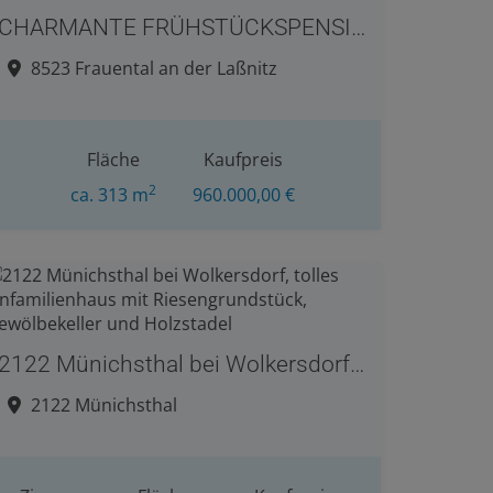
CHARMANTE FRÜHSTÜCKSPENSION mit Panoramablick und vielen Möglichkeiten im Bezirk Deutschlandsberg
8523 Frauental an der Laßnitz
Fläche
Kaufpreis
2
ca. 313 m
960.000,00 €
2122 Münichsthal bei Wolkersdorf, tolles Einfamilienhaus mit Riesengrundstück, Gewölbekeller und Holzstadel
2122 Münichsthal