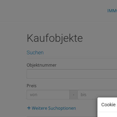
IMM
Kaufobjekte
Suchen
Objektnummer
Preis
-
Cookie 
Weitere Suchoptionen