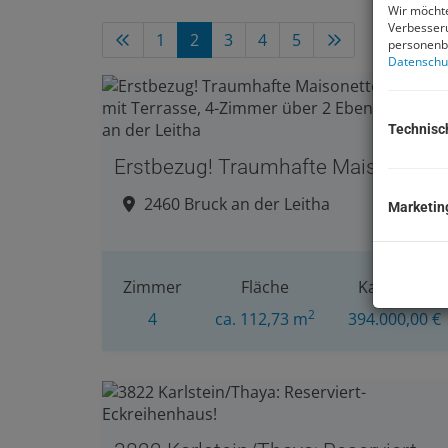
Wir möchte
Verbesseru
1
2
3
4
5
personenbe
Datenschu
Technisc
Erstbezug! Traumhafte Maisonettewohnung mit Terrasse, 4-Zimmer über 2 Ebenen in Bru
2460 Bruck an der Leitha
Marketin
Zimmer
Fläche
Kaufpreis
2
4
ca. 112,73 m
394.000,00 €