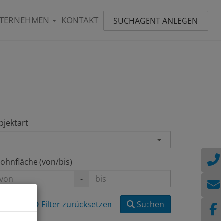
TERNEHMEN
KONTAKT
SUCHAGENT ANLEGEN
bjektart
ohnfläche (von/bis)
-
Filter zurücksetzen
Suchen