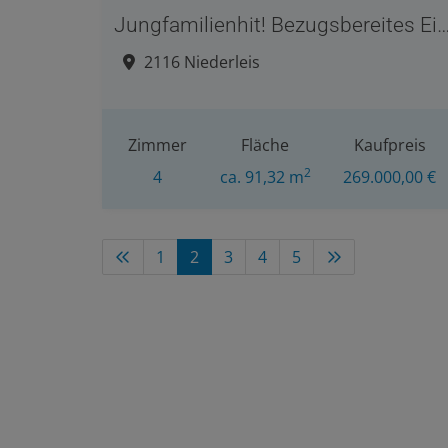
Jungfamilienhit! Bezugsbereites Einfamilienhaus mit Erweiterungspotential, großer Halle und Garten 
2116 Niederleis
Zimmer
Fläche
Kaufpreis
2
4
ca. 91,32 m
269.000,00 €
1
2
3
4
5
Sie möchten Ihre Im
verkaufen?