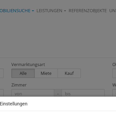
OBILIENSUCHE
LEISTUNGEN
REFERENZOBJEKTE
UN
Vermarktungsart
O
Alle
Miete
Kauf
Zimmer
W
-
Einstellungen